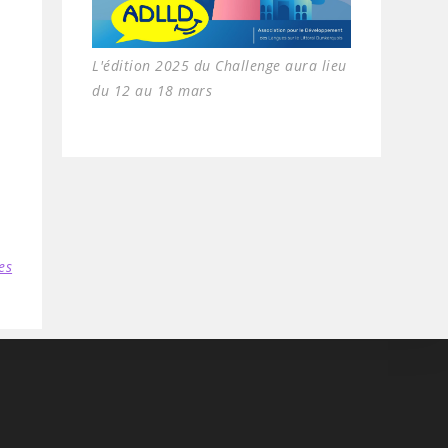
L'édition 2025 du Challenge aura lieu
du 12 au 18 mars
es