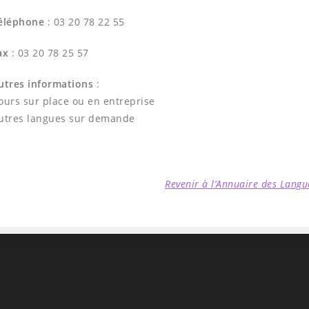
éléphone
: 03 20 78 22 55
ax
: 03 20 78 25 57
utres informations
:
ours sur place ou en entreprise
utres langues sur demande
Revenir à l’Annuaire des Langu