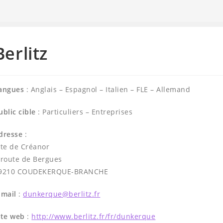
Berlitz
angues
: Anglais – Espagnol – Italien – FLE – Allemand
ublic cible
: Particuliers – Entreprises
dresse
:
ite de Créanor
 route de Bergues
9210 COUDEKERQUE-BRANCHE
-mail
:
dunkerque@berlitz.fr
ite web
:
http://www.berlitz.fr/fr/dunkerque