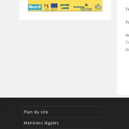
T
F
A
C
A
Plan du site
Mentions légales