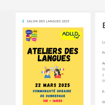
SALON DES LANGUES 2025
L
P
A
S
2
5
E
S