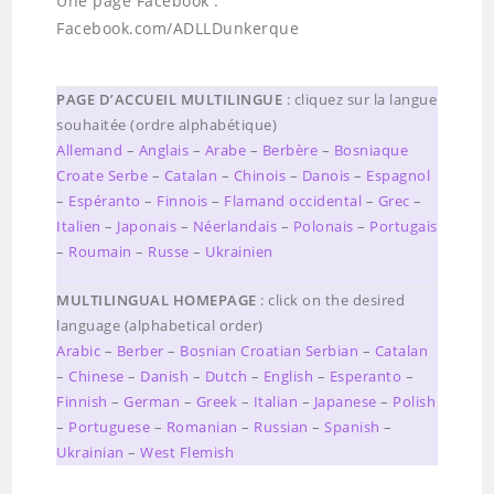
Une page Facebook :
Facebook.com/ADLLDunkerque
PAGE D’ACCUEIL MULTILINGUE
: cliquez sur la langue
souhaitée (ordre alphabétique)
Allemand
–
Anglais
–
Arabe
–
Berbère
–
Bosniaque
Croate Serbe
–
Catalan
–
Chinois
–
Danois
–
Espagnol
–
Espéranto
–
Finnois
–
Flamand occidental
–
Grec
–
Italien
–
Japonais
–
Néerlandais
–
Polonais
–
Portugais
–
Roumain
–
Russe
–
Ukrainien
MULTILINGUAL HOMEPAGE
: click on the desired
language (alphabetical order)
Arabic
–
Berber
–
Bosnian Croatian Serbian
–
Catalan
–
Chinese
–
Danish
–
Dutch
–
English
–
Esperanto
–
Finnish
–
German
–
Greek
–
Italian
–
Japanese
–
Polish
–
Portuguese
–
Romanian
–
Russian
–
Spanish
–
Ukrainian
–
West Flemish