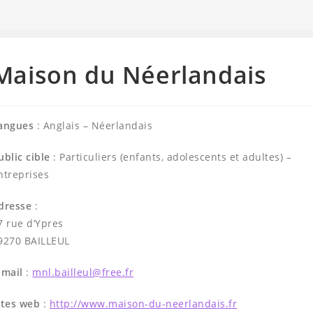
Maison du Néerlandais
angues
: Anglais – Néerlandais
ublic cible
: Particuliers (enfants, adolescents et adultes) –
ntreprises
dresse
:
7 rue d’Ypres
9270 BAILLEUL
-mail
:
mnl.bailleul@free.fr
ites web
:
http://www.maison-du-neerlandais.fr