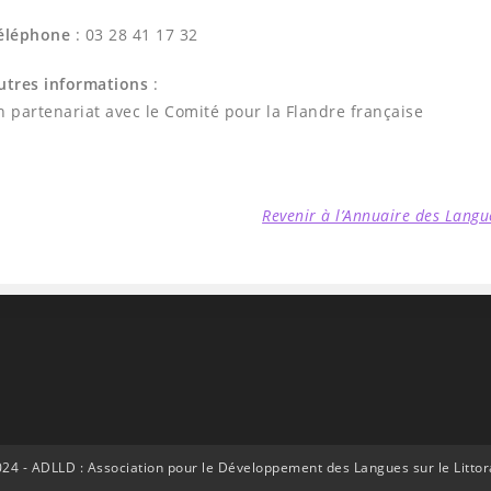
éléphone
: 03 28 41 17 32
utres informations
:
n partenariat avec le Comité pour la Flandre française
Revenir à l’Annuaire des Langu
24 - ADLLD : Association pour le Développement des Langues sur le Litto