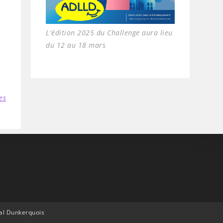
L'édition 2025 du Challenge aura lieu
du 12 au 18 mars
es
ral Dunkerquois