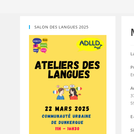
SALON DES LANGUES 2025
L
P
E
A
3
5
E
S