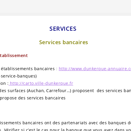
SERVICES
Services bancaires
établissement
s établissements bancaires
:
http://www.dunkerque-annuaire
-service-banques)
ion :
http://carto.ville-dunkerque.fr
des surfaces (Auchan, Carrefour…) proposent des services ban
 propose des services bancaires
lissements bancaires ont des partenariats avec des banques d
. Vérifiez si c’est le cas pour la banque que vous avez dans vo