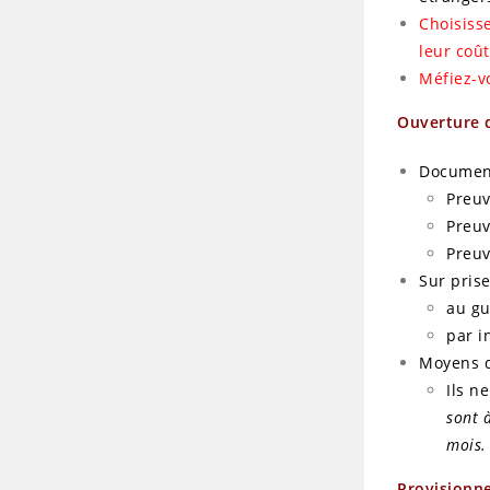
Choisiss
leur coû
Méfiez-v
Ouverture 
Document
Preuv
Preuv
Preuv
Sur pris
au gu
par i
Moyens 
Ils n
sont 
mois
Provisionn