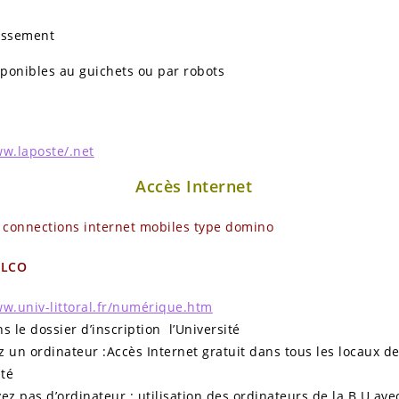
issement
sponibles au guichets ou par robots
ww.laposte/.net
Accès Internet
 connections internet mobiles type domino
ULCO
ww.univ-littoral.fr/numérique.htm
s le dossier d’inscription l’Université
z un ordinateur :Accès Internet gratuit dans tous les locaux d
ité
ez pas d’ordinateur : utilisation des ordinateurs de la B.U ave