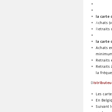
la carte
A
chats (
R
etraits
la carte
Achats en
minimu
Retraits 
Retraits 
la fréque
D
istributeu
Les carte
En Belgi
Suivant l