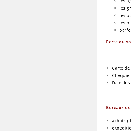
les a
les g
les b
les b
parfo
Perte ou v
Carte de 
Chéquier
Dans les
Bureaux de
achats (
expéditi