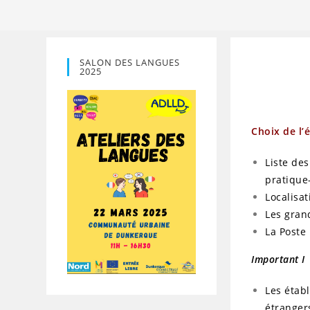
SALON DES LANGUES
2025
Choix de l’
Liste de
pratique
Localisat
Les gran
La Poste
Important I
Les étab
étrangers