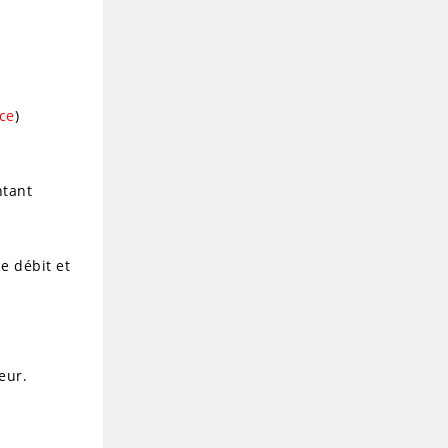
nce
)
ntant
de débit et
eur.