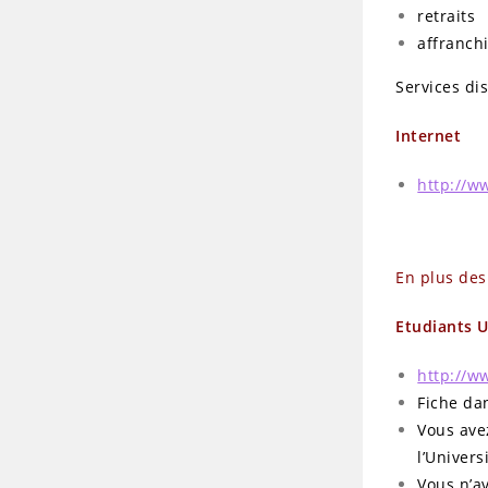
retraits
affranch
Services di
Internet
http://w
En plus des
Etudiants 
http://w
Fiche dan
Vous ave
l’Univers
Vous n’av