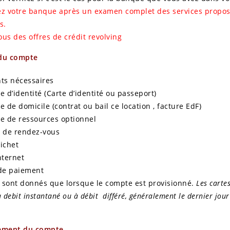
ez votre banque après un examen complet des services propos
ts.
ous des offres de crédit revolving
du compte
s nécessaires
e d’identité (Carte d’identité ou passeport)
e de domicile (contrat ou bail ce location , facture EdF)
e de ressources optionnel
e de rendez-vous
ichet
nternet
de paiement
e sont donnés que lorsque le compte est provisionné.
Les cartes
à debit instantané ou à débit différé, généralement le dernier jou
.
ement du compte