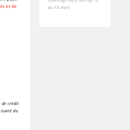
Challenge aura lieu du 12
és et de
au 18 mars
 de crédit
r ouvré du