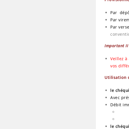
Par dépô
Par vire
Par vers
conventio
Important II
Veillez 
vos diff
Utilisation
le chéqu
Avec prés
Débit im
le chéqu