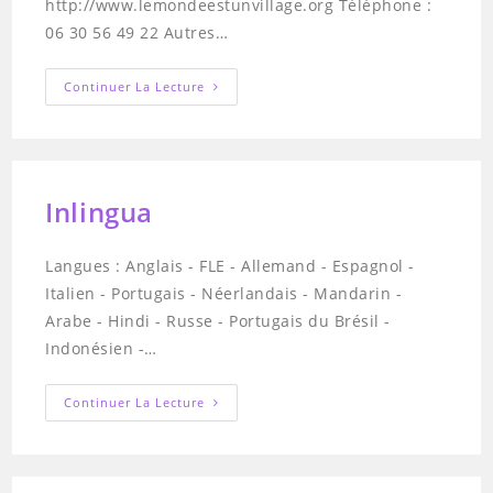
http://www.lemondeestunvillage.org Téléphone :
06 30 56 49 22 Autres…
Le
Continuer La Lecture
Monde
Est
Un
Village
Inlingua
Langues : Anglais - FLE - Allemand - Espagnol -
Italien - Portugais - Néerlandais - Mandarin -
Arabe - Hindi - Russe - Portugais du Brésil -
Indonésien -…
Inlingua
Continuer La Lecture