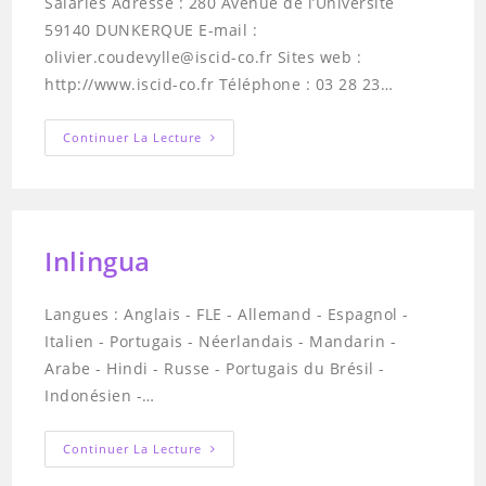
Salariés Adresse : 280 Avenue de l’Université
59140 DUNKERQUE E-mail :
olivier.coudevylle@iscid-co.fr Sites web :
http://www.iscid-co.fr Téléphone : 03 28 23…
ISCID-
Continuer La Lecture
CO
Inlingua
Langues : Anglais - FLE - Allemand - Espagnol -
Italien - Portugais - Néerlandais - Mandarin -
Arabe - Hindi - Russe - Portugais du Brésil -
Indonésien -…
Inlingua
Continuer La Lecture