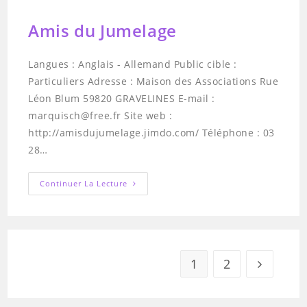
Amis du Jumelage
Langues : Anglais - Allemand Public cible :
Particuliers Adresse : Maison des Associations Rue
Léon Blum 59820 GRAVELINES E-mail :
marquisch@free.fr Site web :
http://amisdujumelage.jimdo.com/ Téléphone : 03
28…
Amis
Continuer La Lecture
Du
Jumelage
1
2
Aller à la